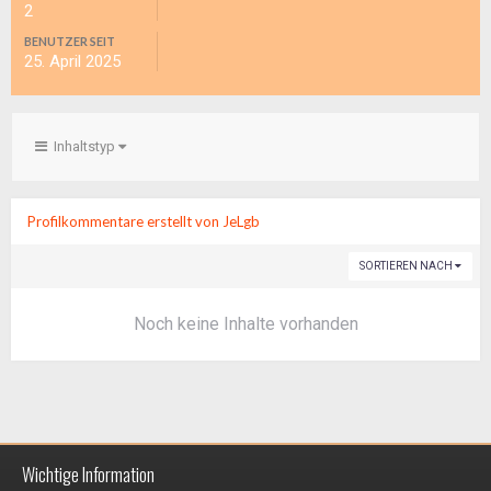
2
BENUTZER SEIT
25. April 2025
Inhaltstyp
Profilkommentare erstellt von JeLgb
SORTIEREN NACH
Noch keine Inhalte vorhanden
Wichtige Information
Impressum / Datenschutzerklärung
Kontakt