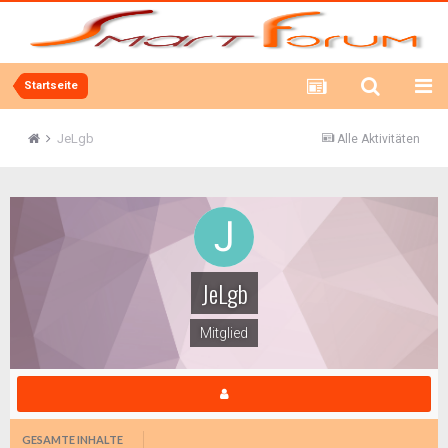
Startseite
JeLgb
Alle Aktivitäten
JeLgb
Mitglied
GESAMTE INHALTE