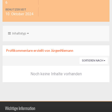
6
BENUTZER SEIT
10. Oktober 2024
Inhaltstyp
Profilkommentare erstellt von JürgenNiemann
SORTIEREN NACH
Noch keine Inhalte vorhanden
Wichtige Information
Impressum / Datenschutzerklärung
Kontakt