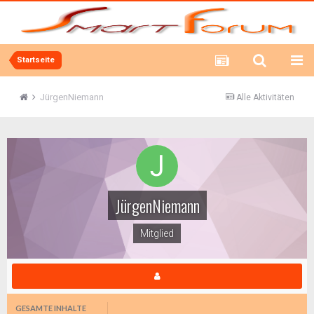
Startseite
JürgenNiemann
Alle Aktivitäten
JürgenNiemann
Mitglied
GESAMTE INHALTE