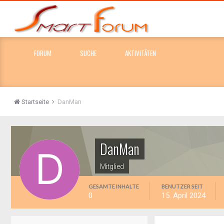
FORUM
SUCHE
AKTIVITÄTEN
Startseite
DanMan
DanMan
Mitglied
GESAMTE INHALTE
BENUTZER SEIT
0
15. April 2024