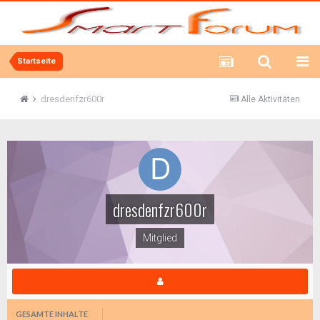
Startseite
dresdenfzr600r
Alle Aktivitäten
dresdenfzr600r
Mitglied
GESAMTE INHALTE