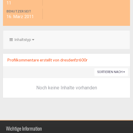
11
BENUTZER SEIT
16. März 2011
Inhaltstyp
Profilkommentare erstellt von dresdenfzr600r
SORTIEREN NACH
Noch keine Inhalte vorhanden
Wichtige Information
Impressum / Datenschutzerklärung
Kontakt