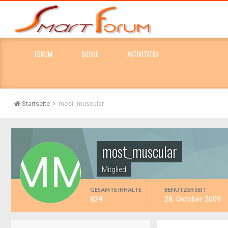
FORUM
SUCHE
AKTIVITÄTEN
Startseite
most_muscular
most_muscular
Mitglied
GESAMTE INHALTE
BENUTZER SEIT
824
28. Oktober 2009