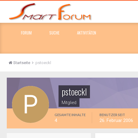
FORUM
SUCHE
AKTIVITÄTEN
Startseite
pstoeckl
pstoeckl
Mitglied
GESAMTE INHALTE
BENUTZER SEIT
4
26. Februar 2006