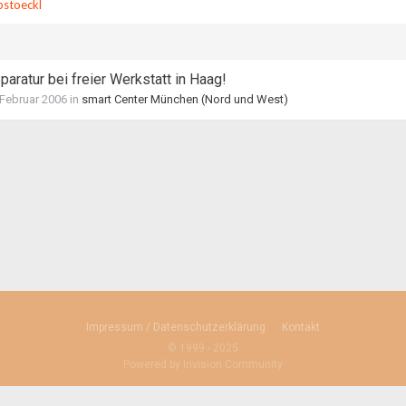
pstoeckl
aratur bei freier Werkstatt in Haag!
 Februar 2006
in
smart Center München (Nord und West)
Impressum / Datenschutzerklärung
Kontakt
© 1999 - 2025
Powered by Invision Community