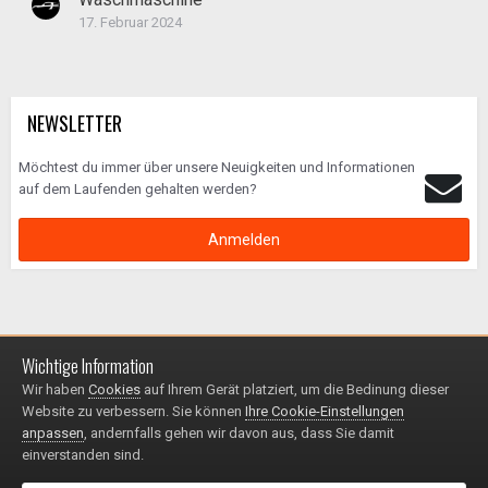
17. Februar 2024
NEWSLETTER
Möchtest du immer über unsere Neuigkeiten und Informationen
auf dem Laufenden gehalten werden?
Anmelden
Wichtige Information
Impressum / Datenschutzerklärung
Kontakt
Wir haben
Cookies
auf Ihrem Gerät platziert, um die Bedinung dieser
© 1999 - 2025
Website zu verbessern. Sie können
Ihre Cookie-Einstellungen
Powered by Invision Community
anpassen
, andernfalls gehen wir davon aus, dass Sie damit
einverstanden sind.